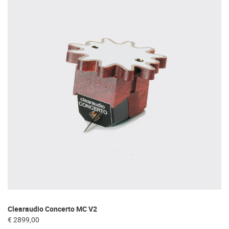
Clearaudio Concerto MC V2
Cl
€ 2899,00
€ 