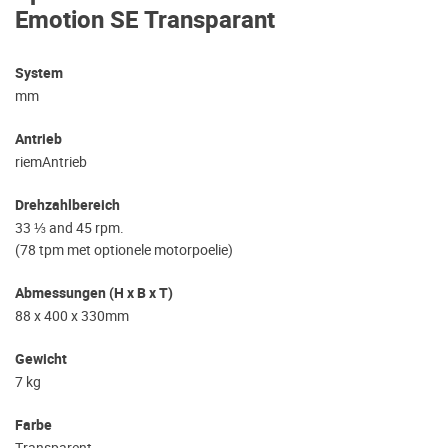
Emotion SE Transparant
System
mm
Antrieb
riemAntrieb
Drehzahlbereich
33 ⅓ and 45 rpm.
(78 tpm met optionele motorpoelie)
Abmessungen (H x B x T)
88 x 400 x 330mm
Gewicht
7 kg
Farbe