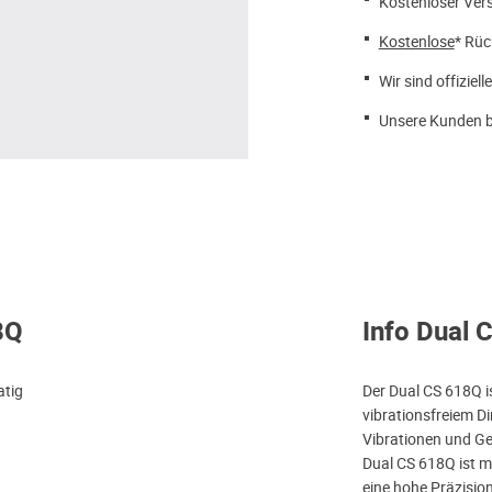
Kostenloser Ver
Kostenlose
* Rüc
Wir sind offiziell
Unsere Kunden b
8Q
Info Dual 
atig
Der Dual CS 618Q is
vibrationsfreiem Di
Vibrationen und Ge
Dual CS 618Q ist m
eine hohe Präzision