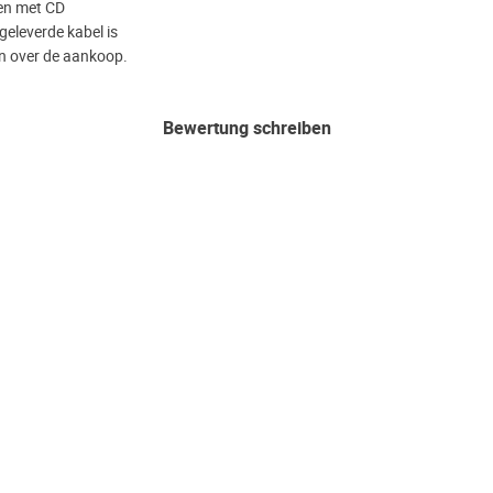
len met CD
geleverde kabel is
en over de aankoop.
Bewertung schreiben