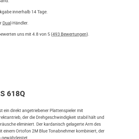
sand.
kgabe innerhalb 14 Tage.
er
Dual
-Händler.
ewerten uns mit 4.8 von 5 (
493 Bewertungen
).
CS 618Q
t ein direkt angetriebener Plattenspieler mit
rektantrieb, der die Drehgeschwindigkeit stabil hält und
räusche eliminiert. Der kardanisch gelagerte Arm des
it einem Ortofon 2M Blue Tonabnehmer kombiniert, der
 gewährleistet.