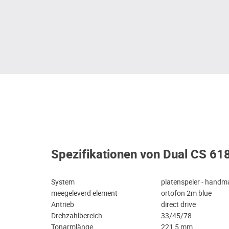
Spezifikationen von Dual CS 61
System
platenspeler - handm
meegeleverd element
ortofon 2m blue
Antrieb
direct drive
Drehzahlbereich
33/45/78
Tonarmlänge
221,5 mm