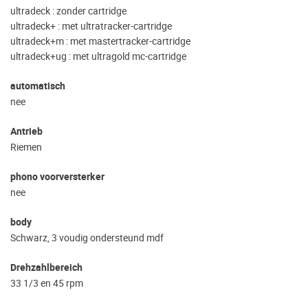
ultradeck : zonder cartridge
ultradeck+ : met ultratracker-cartridge
ultradeck+m : met mastertracker-cartridge
ultradeck+ug : met ultragold mc-cartridge
automatisch
nee
Antrieb
Riemen
phono voorversterker
nee
body
Schwarz, 3 voudig ondersteund mdf
Drehzahlbereich
33 1/3 en 45 rpm