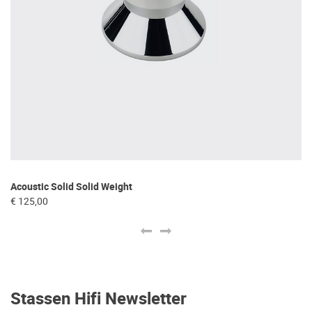
Acoustic Solid Solid Weight
De
€ 125,00
€ 
Stassen Hifi Newsletter