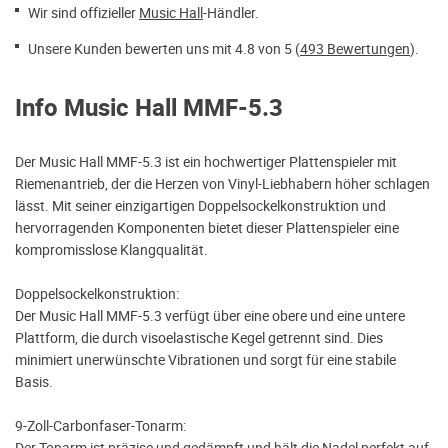
Wir sind offizieller
Music Hall
-Händler.
Unsere Kunden bewerten uns mit 4.8 von 5 (
493 Bewertungen
).
Info Music Hall MMF-5.3
Der Music Hall MMF-5.3 ist ein hochwertiger Plattenspieler mit
Riemenantrieb, der die Herzen von Vinyl-Liebhabern höher schlagen
lässt. Mit seiner einzigartigen Doppelsockelkonstruktion und
hervorragenden Komponenten bietet dieser Plattenspieler eine
kompromisslose Klangqualität.
Doppelsockelkonstruktion:
Der Music Hall MMF-5.3 verfügt über eine obere und eine untere
Plattform, die durch visoelastische Kegel getrennt sind. Dies
minimiert unerwünschte Vibrationen und sorgt für eine stabile
Basis.
9-Zoll-Carbonfaser-Tonarm:
Der Tonarm ist präzise und gedämpft und hält die Nadel perfekt auf