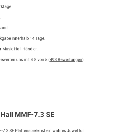
rktage
.
sand.
kgabe innerhalb 14 Tage.
er
Music Hall
-Händler.
ewerten uns mit 4.8 von 5 (
493 Bewertungen
).
 Hall MMF-7.3 SE
7.3 SE Plattenspieler ist ein wahres Juwel für