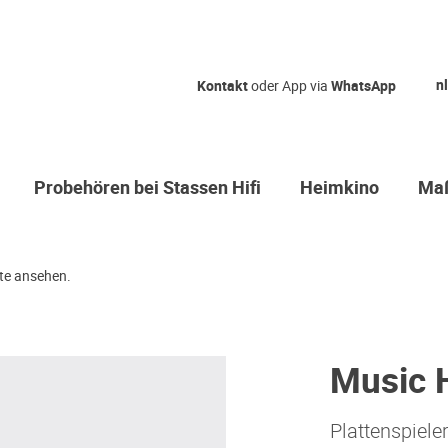
nl
Kontakt
oder App via
WhatsApp
Probehören bei Stassen Hifi
Heimkino
Maß
te ansehen.
Music 
Plattenspiele