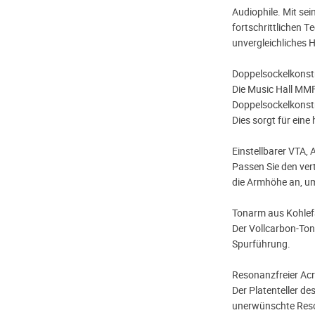
Audiophile. Mit se
fortschrittlichen Te
unvergleichliches H
Doppelsockelkonstr
Die Music Hall MMF-
Doppelsockelkonstr
Dies sorgt für ein
Einstellbarer VTA, 
Passen Sie den vert
die Armhöhe an, um
Tonarm aus Kohlef
Der Vollcarbon-Ton
Spurführung.
Resonanzfreier Acry
Der Platenteller d
unerwünschte Reso