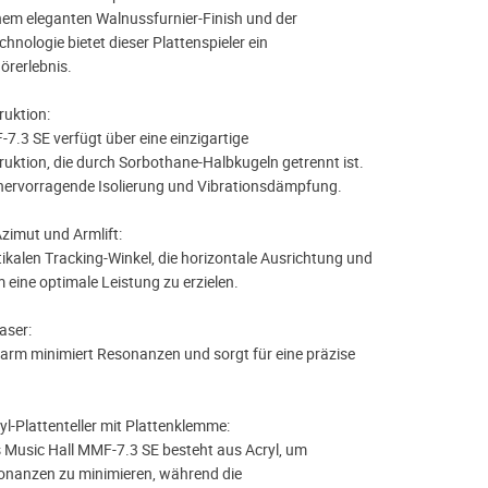
inem eleganten Walnussfurnier-Finish und der
chnologie bietet dieser Plattenspieler ein
örerlebnis.
uktion:
7.3 SE verfügt über eine einzigartige
uktion, die durch Sorbothane-Halbkugeln getrennt ist.
e hervorragende Isolierung und Vibrationsdämpfung.
Azimut und Armlift:
ikalen Tracking-Winkel, die horizontale Ausrichtung und
 eine optimale Leistung zu erzielen.
aser:
arm minimiert Resonanzen und sorgt für eine präzise
l-Plattenteller mit Plattenklemme:
es Music Hall MMF-7.3 SE besteht aus Acryl, um
nanzen zu minimieren, während die