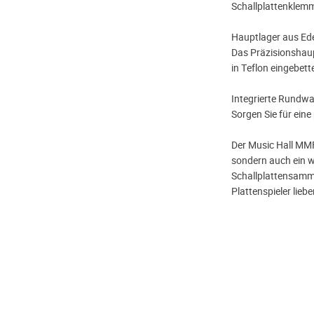
Schallplattenklemme
Hauptlager aus Ede
Das Präzisionshaup
in Teflon eingebette
Integrierte Rundw
Sorgen Sie für eine
Der Music Hall MMF
sondern auch ein w
Schallplattensamml
Plattenspieler liebe