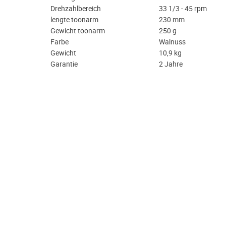
Drehzahlbereich
33 1/3 - 45 rpm
lengte toonarm
230 mm
Gewicht toonarm
250 g
Farbe
Walnuss
Gewicht
10,9 kg
Garantie
2 Jahre