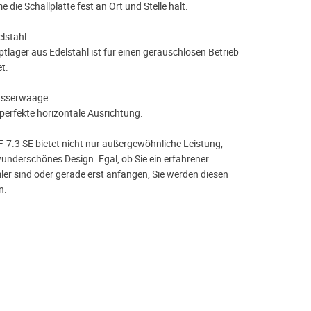
 die Schallplatte fest an Ort und Stelle hält.
lstahl:
tlager aus Edelstahl ist für einen geräuschlosen Betrieb
t.
asserwaage:
 perfekte horizontale Ausrichtung.
-7.3 SE bietet nicht nur außergewöhnliche Leistung,
underschönes Design. Egal, ob Sie ein erfahrener
er sind oder gerade erst anfangen, Sie werden diesen
n.