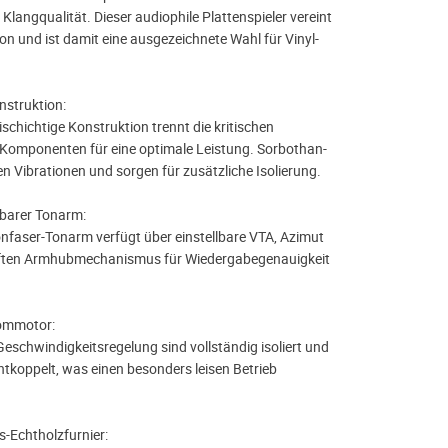
langqualität. Dieser audiophile Plattenspieler vereint
on und ist damit eine ausgezeichnete Wahl für Vinyl-
nstruktion:
eischichtige Konstruktion trennt die kritischen
Komponenten für eine optimale Leistung. Sorbothan-
 Vibrationen und sorgen für zusätzliche Isolierung.
lbarer Tonarm:
onfaser-Tonarm verfügt über einstellbare VTA, Azimut
ften Armhubmechanismus für Wiedergabegenauigkeit
rommotor:
eschwindigkeitsregelung sind vollständig isoliert und
ntkoppelt, was einen besonders leisen Betrieb
-Echtholzfurnier: