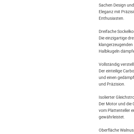
Sachen Design und K
Eleganz mit Präzisi
Enthusiasten.
Dreifache Sockelko
Die einzigartige dr
klangerzeugenden 
Halbkugeln dämpfen
Vollständig verstel
Der einteilige Carb
und einen gedämp
und Präzision.
Isolierter Gleichst
Der Motor und die G
vom Plattenteller e
gewährleistet.
Oberfläche Walnuss