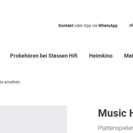
nl
Kontakt
oder App via
WhatsApp
Probehören bei Stassen Hifi
Heimkino
Maß
te ansehen.
Music 
Plattenspiele