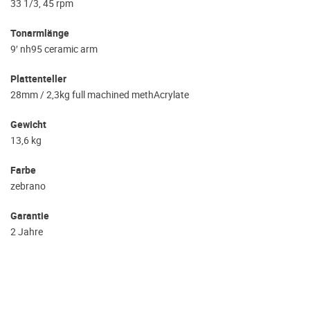
33 1/3, 45 rpm
Tonarmlänge
9′ nh95 ceramic arm
Plattenteller
28mm / 2,3kg full machined methAcrylate
Gewicht
13,6 kg
Farbe
zebrano
Garantie
2 Jahre