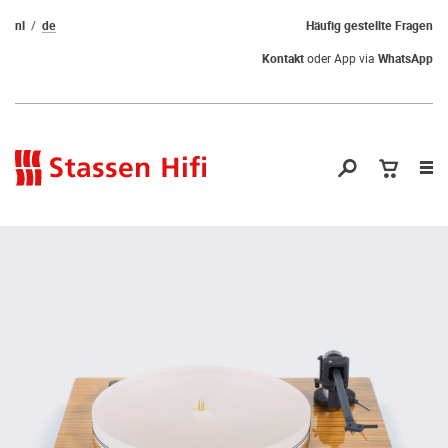
nl
de
Häufig gestellte Fragen
Kontakt
oder App via
WhatsApp
Nav
öf