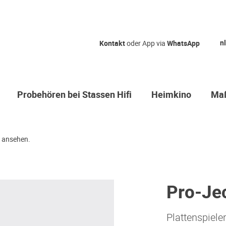
nl
Kontakt
oder App via
WhatsApp
Probehören bei Stassen Hifi
Heimkino
Maß
 ansehen.
Pro-Je
Plattenspiele