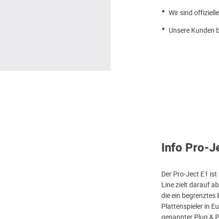
Wir sind offiziell
Unsere Kunden b
Info Pro-J
Der Pro-Ject E1 ist 
Line zielt darauf ab
die ein begrenztes 
Plattenspieler in E
genannter Plug & Pl