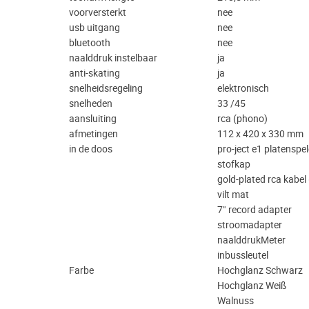
voorversterkt
nee
usb uitgang
nee
bluetooth
nee
naalddruk instelbaar
ja
anti-skating
ja
snelheidsregeling
elektronisch
snelheden
33 /45
aansluiting
rca (phono)
afmetingen
112 x 420 x 330 mm
in de doos
pro-ject e1 platenspel
stofkap
gold-plated rca kabel
vilt mat
7" record adapter
stroomadapter
naalddrukMeter
inbussleutel
Farbe
Hochglanz Schwarz
Hochglanz Weiß
Walnuss