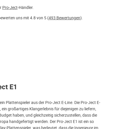
er
Pro-Ject
-Händler.
ewerten uns mit 4.8 von 5 (
493 Bewertungen
).
ect E1
ein Plattenspieler aus der Pro-Ject E-Line. Die Pro-Ject E-
, ein großartiges Klangerlebnis für diejenigen zu liefern,
Budget haben, und gleichzeitig sicherzustellen, dass die
uropa handgefertigt werden. Der Pro-Ject E1 ist ein so
ay-Plattenspieler, was bedeutet, dass die Ingenieure im