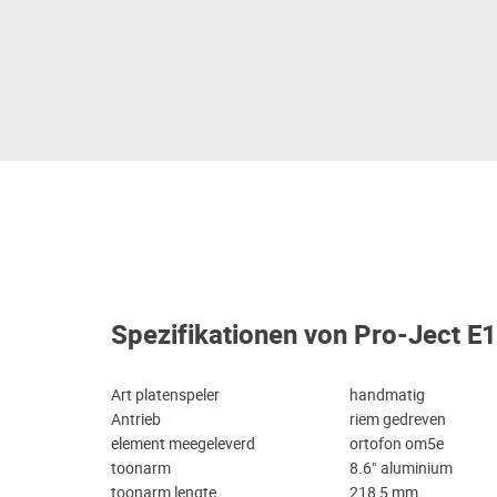
Spezifikationen von Pro-Ject E1
Art platenspeler
handmatig
Antrieb
riem gedreven
element meegeleverd
ortofon om5e
toonarm
8.6" aluminium
toonarm lengte
218,5 mm