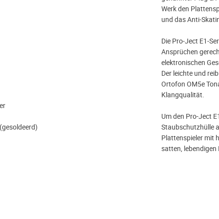
Werk den Plattenspi
und das Anti-Skatin
Die Pro-Ject E1-Seri
Ansprüchen gerecht
elektronischen Ges
Der leichte und re
Ortofon OM5e Tona
Klangqualität.
er
Um den Pro-Ject E1
 (gesoldeerd)
Staubschutzhülle au
Plattenspieler mit 
satten, lebendigen