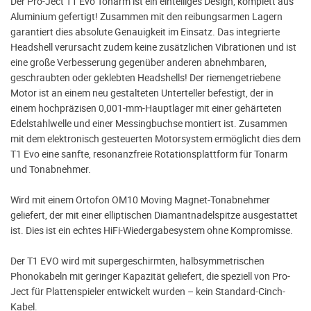
Der Pro-Ject T1 Evo Tonarm ist ein einteiliges Design, komplett aus
Aluminium gefertigt! Zusammen mit den reibungsarmen Lagern
garantiert dies absolute Genauigkeit im Einsatz. Das integrierte
Headshell verursacht zudem keine zusätzlichen Vibrationen und ist
eine große Verbesserung gegenüber anderen abnehmbaren,
geschraubten oder geklebten Headshells! Der riemengetriebene
Motor ist an einem neu gestalteten Unterteller befestigt, der in
einem hochpräzisen 0,001-mm-Hauptlager mit einer gehärteten
Edelstahlwelle und einer Messingbuchse montiert ist. Zusammen
mit dem elektronisch gesteuerten Motorsystem ermöglicht dies dem
T1 Evo eine sanfte, resonanzfreie Rotationsplattform für Tonarm
und Tonabnehmer.
Wird mit einem Ortofon OM10 Moving Magnet-Tonabnehmer
geliefert, der mit einer elliptischen Diamantnadelspitze ausgestattet
ist. Dies ist ein echtes HiFi-Wiedergabesystem ohne Kompromisse.
Der T1 EVO wird mit supergeschirmten, halbsymmetrischen
Phonokabeln mit geringer Kapazität geliefert, die speziell von Pro-
Ject für Plattenspieler entwickelt wurden – kein Standard-Cinch-
Kabel.