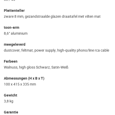
Plattenteller
zware 8 mm, gezandstraalde glazen draaitafel met vilten mat
toon-arm
8,6” aluminium
meegeleverd
dustcover, feltmat, power supply, high-quality phono/line rca cable
Farbeen
Walnuss, high gloss Schwarz, Satin-Weiß
Abmessungen (H x B x T)
100 x 415 x 335 mm
Gewicht
3,8 kg
Garantie