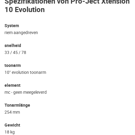
Spezifikationen von Pro-Ject Xtension
10 Evolution
System
riem aangedreven
snelheid
33 / 45 / 78
toonarm
10" evolution toonarm
element
mc - geen meegeleverd
Tonarmlänge
254 mm
Gewicht
18 kg