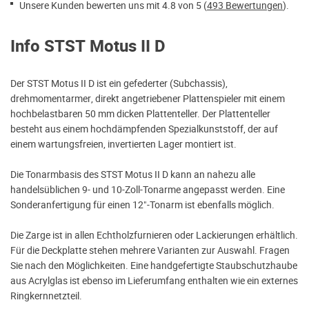
Unsere Kunden bewerten uns mit 4.8 von 5 (
493 Bewertungen
).
Info STST Motus II D
Der STST Motus II D ist ein gefederter (Subchassis),
drehmomentarmer, direkt angetriebener Plattenspieler mit einem
hochbelastbaren 50 mm dicken Plattenteller. Der Plattenteller
besteht aus einem hochdämpfenden Spezialkunststoff, der auf
einem wartungsfreien, invertierten Lager montiert ist.
Die Tonarmbasis des STST Motus II D kann an nahezu alle
handelsüblichen 9- und 10-Zoll-Tonarme angepasst werden. Eine
Sonderanfertigung für einen 12"-Tonarm ist ebenfalls möglich.
Die Zarge ist in allen Echtholzfurnieren oder Lackierungen erhältlich.
Für die Deckplatte stehen mehrere Varianten zur Auswahl. Fragen
Sie nach den Möglichkeiten. Eine handgefertigte Staubschutzhaube
aus Acrylglas ist ebenso im Lieferumfang enthalten wie ein externes
Ringkernnetzteil.