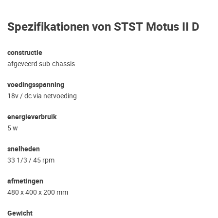
Spezifikationen von STST Motus II D
constructie
afgeveerd sub-chassis
voedingsspanning
18v / dc via netvoeding
energieverbruik
5 w
snelheden
33 1/3 / 45 rpm
afmetingen
480 x 400 x 200 mm
Gewicht