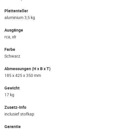
Plattenteller
aluminium 3,5 kg
Ausgänge
rca, xlr
Farbe
Schwarz
Abmessungen (H x B x T)
185 x 425 x 350 mm
Gewicht
17 kg
Zusatz-Info
inclusief stofkap
Garantie