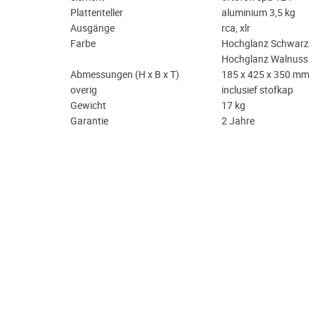
Plattenteller
aluminium 3,5 kg
Ausgänge
rca, xlr
Farbe
Hochglanz Schwarz
Hochglanz Walnuss
Abmessungen (H x B x T)
185 x 425 x 350 mm
overig
inclusief stofkap
Gewicht
17 kg
Garantie
2 Jahre