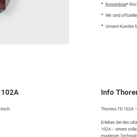
Kostenlose
* Rüc
Wir sind offiziell
Unsere Kunden b
D 102A
Info Thor
atisch
Thorens TD 102A – 
Erleben Sie den ul
102A – einem vollau
moderner Technolog