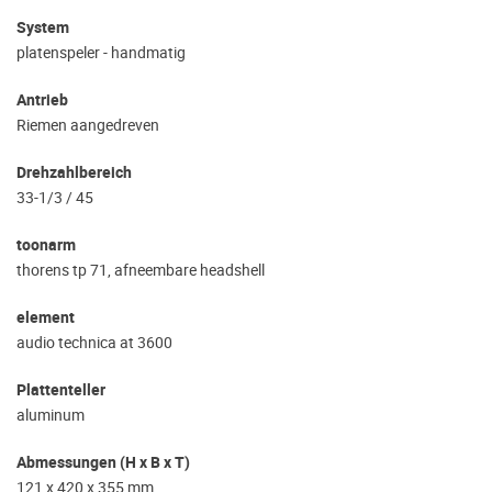
System
platenspeler - handmatig
Antrieb
Riemen aangedreven
Drehzahlbereich
33-1/3 / 45
toonarm
thorens tp 71, afneembare headshell
element
audio technica at 3600
Plattenteller
aluminum
Abmessungen (H x B x T)
121 x 420 x 355 mm