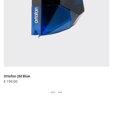
Ortofon 2M Blue
In
€ 199,00
€ 