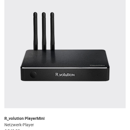
treffen.
Oft werden Produkte auf Empfehlung
Dritter oder z.B. aufgrund einer Rezension
gekauft. Leider bereuen viele Menschen ihre
Entscheidung, weil ihr persönlicher
Geschmack doch anders ist als der
Geschmack desjenigen, auf den sie gehört
haben. Deshalb bieten wir Ihnen die
Möglichkeit, Ihr(e) Wunschgerät(e) ganz
ohne Zeitdruck in unserem Palazzo
Hörschloss Probe zu hören. Nutzen Sie
diese Möglichkeit!
Vereinbaren Sie einen Hörtermin.
R_volution PlayerMini
Netzwerk-Player