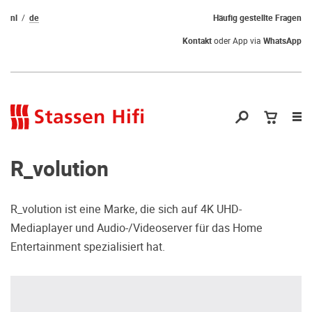
nl
de
Häufig gestellte Fragen
Kontakt
oder App via
WhatsApp
Nav
öf
R_volution
R_volution ist eine Marke, die sich auf 4K UHD-
Mediaplayer und Audio-/Videoserver für das Home
Qual der Wahl?
Entertainment spezialisiert hat.
Warum kommen Sie nicht vorbei und
hören erstmal Probe? Dadurch stellen
Sie sicher, dass Sie die richtige Wahl