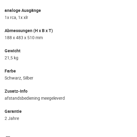
analoge Ausgänge
1x rca, 1x xlr
Abmessungen (H x B x T)
188 x 483 x 510 mm
Gewicht
21,5 kg
Farbe
Schwarz, Silber
Zusatz-Info
afstandsbediening meegeleverd
Garantie
2 Jahre