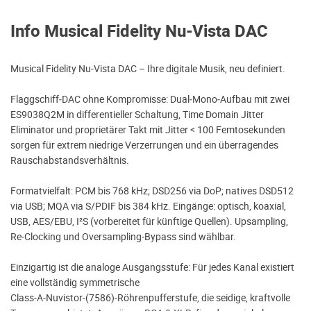
Info Musical Fidelity Nu-Vista DAC
Musical Fidelity Nu‑Vista DAC – Ihre digitale Musik, neu definiert.
Flaggschiff‑DAC ohne Kompromisse: Dual‑Mono‑Aufbau mit zwei
ES9038Q2M in differentieller Schaltung, Time Domain Jitter
Eliminator und proprietärer Takt mit Jitter < 100 Femtosekunden
sorgen für extrem niedrige Verzerrungen und ein überragendes
Rauschabstandsverhältnis.
Formatvielfalt: PCM bis 768 kHz; DSD256 via DoP; natives DSD512
via USB; MQA via S/PDIF bis 384 kHz. Eingänge: optisch, koaxial,
USB, AES/EBU, I²S (vorbereitet für künftige Quellen). Upsampling,
Re‑Clocking und Oversampling‑Bypass sind wählbar.
Einzigartig ist die analoge Ausgangsstufe: Für jedes Kanal existiert
eine vollständig symmetrische
Class‑A‑Nuvistor‑(7586)‑Röhrenpufferstufe, die seidige, kraftvolle