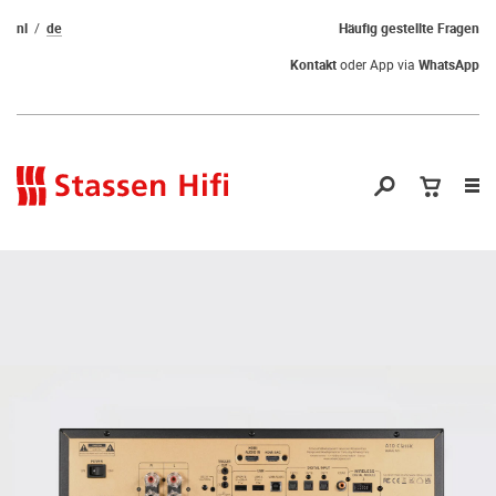
nl
de
Häufig gestellte Fragen
Kontakt
oder App via
WhatsApp
Nav
öf