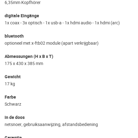
6,35mm Kopfhörer
digitale Eingänge
1x coax - 3x optisch - 1x usb-a - 1x hdmi audio - 1x hdmi (arc)
bluetooth
optioneel met x-ftb02 module (apart verkrijgbaar)
Abmessungen (H x B x T)
175 x 430 x 385 mm
Gewicht
17 kg
Farbe
Schwarz
in de doos
netsnoer, gebruiksaanwijzing, afstandsbediening
Garantie