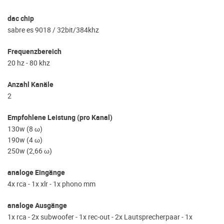
dac chip
sabre es 9018 / 32bit/384khz
Frequenzbereich
20 hz - 80 khz
Anzahl Kanäle
2
Empfohlene Leistung (pro Kanal)
130w (8 ω)
190w (4 ω)
250w (2,66 ω)
analoge Eingänge
4x rca - 1x xlr - 1x phono mm
analoge Ausgänge
1x rca - 2x subwoofer - 1x rec-out - 2x Lautsprecherpaar - 1x