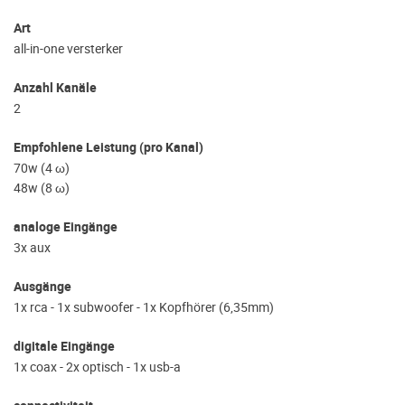
Art
all-in-one versterker
Anzahl Kanäle
2
Empfohlene Leistung (pro Kanal)
70w (4 ω)
48w (8 ω)
analoge Eingänge
3x aux
Ausgänge
1x rca - 1x subwoofer - 1x Kopfhörer (6,35mm)
digitale Eingänge
1x coax - 2x optisch - 1x usb-a