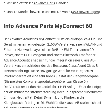
Wir sind offizieller
Advance Paris
-Händler.
Unsere Kunden bewerten uns mit 4.8 von 5 (
493 Bewertungen
).
Info Advance Paris MyConnect 60
Der Advance Acoustics MyConnect 60 ist ein audiophiles All-in-One-
Gerät mit einem eingebauten 2x60W-Verstärker, einem WLAN- und
Ethernet-Netzwerkplayer, einem DAB + / FM-Tuner, einem CD-
Player, einem USB-Lesegerät und einem Bluetooth-Empfänger.
Advance Acoustics hat sich für die Integration eines Class AB-
Verstärkers entschieden, der das Beste aus Class A und Class B
zusammenbringt. Diese einzigartige Wahl für ein integriertes
Produkt garantiert eine sehr hohe Qualität der Klangwiedergabe
(Die meisten Konkurrenzprodukte gehören zur Klasse D.)
Der Verstärker ist das Herzstück Ihrer HiFi-Anlage. Er ist derjenige,
der die mühsame Stromversorgung Ihrer Lautsprecher übernimmt.
Er muss Neutralität, Detail, Dynamik und Klarheit in die
Klangbotschaft bringen. Die Wahl für die Klasse AB stellte sich bei
Advance Acoustics als alternativlos heraus.