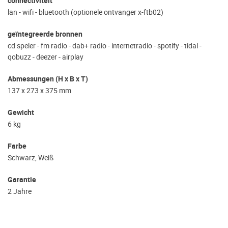
connectiviteit
lan - wifi - bluetooth (optionele ontvanger x-ftb02)
geïntegreerde bronnen
cd speler - fm radio - dab+ radio - internetradio - spotify - tidal -
qobuzz - deezer - airplay
Abmessungen (H x B x T)
137 x 273 x 375 mm
Gewicht
6 kg
Farbe
Schwarz, Weiß
Garantie
2 Jahre