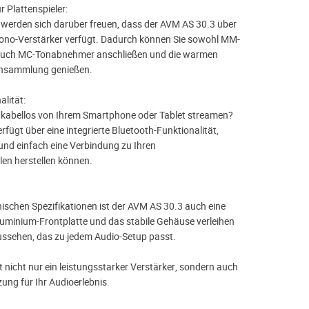
 Plattenspieler:
 werden sich darüber freuen, dass der AVM AS 30.3 über
hono-Verstärker verfügt. Dadurch können Sie sowohl MM-
auch MC-Tonabnehmer anschließen und die warmen
tensammlung genießen.
lität:
 kabellos von Ihrem Smartphone oder Tablet streamen?
fügt über eine integrierte Bluetooth-Funktionalität,
 und einfach eine Verbindung zu Ihren
len herstellen können.
ischen Spezifikationen ist der AVM AS 30.3 auch eine
uminium-Frontplatte und das stabile Gehäuse verleihen
Aussehen, das zu jedem Audio-Setup passt.
 nicht nur ein leistungsstarker Verstärker, sondern auch
zung für Ihr Audioerlebnis.