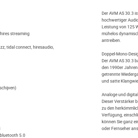
Der AVM AS 30.3 ist
hochwertiger Audio
Leistung von 125 Wa
 hires streaming
mühelos dynamisch
antreiben.
z, tidal connect, hiresaudio,
Doppel-Mono-Desig
Der AVM AS 30.3 b
den 1990er Jahren.
getrennte Wiederga
und satte Klangwied
schijven)
Analoge und digita
Dieser Verstärker b
zu den herkömmlich
Verfügung, einschl
können Sie ganz ein
i
oder Fernseher ans
, bluetooth 5.0