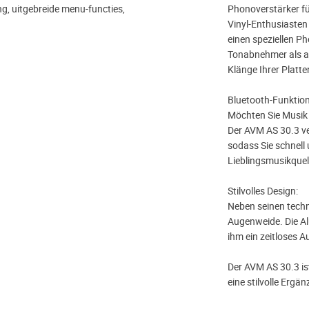
ng, uitgebreide menu-functies,
Phonoverstärker für
Vinyl-Enthusiasten
einen speziellen P
Tonabnehmer als 
Klänge Ihrer Plat
Bluetooth-Funktiona
Möchten Sie Musik
Der AVM AS 30.3 ver
sodass Sie schnell
Lieblingsmusikquel
Stilvolles Design:
Neben seinen techn
Augenweide. Die Al
ihm ein zeitloses 
Der AVM AS 30.3 ist
eine stilvolle Ergän