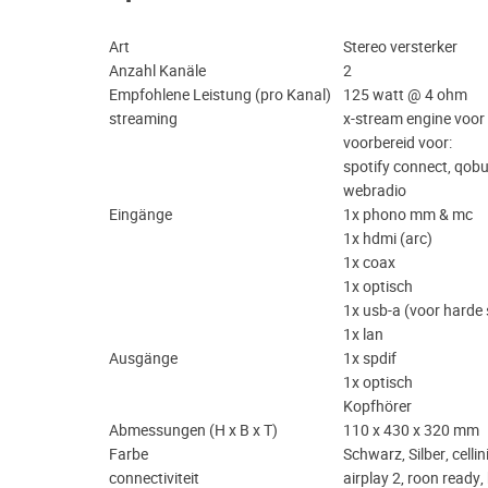
Art
Stereo versterker
Anzahl Kanäle
2
Empfohlene Leistung (pro Kanal)
125 watt @ 4 ohm
streaming
x-stream engine voor
voorbereid voor:
spotify connect, qobuz
webradio
Eingänge
1x phono mm & mc
1x hdmi (arc)
1x coax
1x optisch
1x usb-a (voor harde 
1x lan
Ausgänge
1x spdif
1x optisch
Kopfhörer
Abmessungen (H x B x T)
110 x 430 x 320 mm
Farbe
Schwarz, Silber, cellin
connectiviteit
airplay 2, roon ready