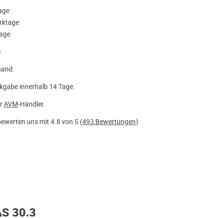
tage
rktage
tage
.
sand.
kgabe innerhalb 14 Tage.
er
AVM
-Händler.
ewerten uns mit 4.8 von 5 (
493 Bewertungen
).
AS 30.3