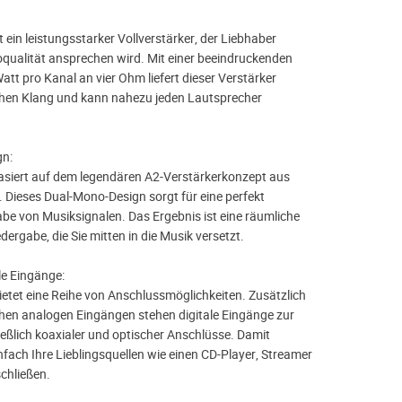
 ein leistungsstarker Vollverstärker, der Liebhaber
qualität ansprechen wird. Mit einer beeindruckenden
tt pro Kanal an vier Ohm liefert dieser Verstärker
en Klang und kann nahezu jeden Lautsprecher
n:
asiert auf dem legendären A2-Verstärkerkonzept aus
 Dieses Dual-Mono-Design sorgt für eine perfekt
be von Musiksignalen. Das Ergebnis ist eine räumliche
ergabe, die Sie mitten in die Musik versetzt.
le Eingänge:
ietet eine Reihe von Anschlussmöglichkeiten. Zusätzlich
en analogen Eingängen stehen digitale Eingänge zur
ießlich koaxialer und optischer Anschlüsse. Damit
fach Ihre Lieblingsquellen wie einen CD-Player, Streamer
chließen.