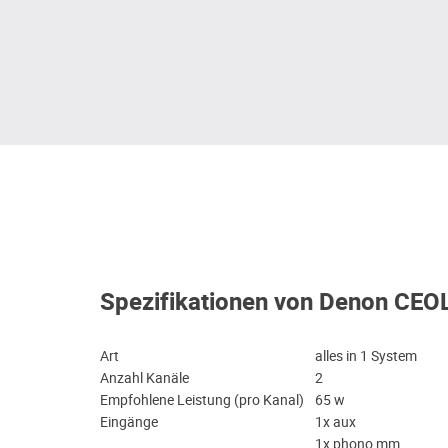
Spezifikationen von Denon CE
Art
alles in 1 System
Anzahl Kanäle
2
Empfohlene Leistung (pro Kanal)
65 w
Eingänge
1x aux
1x phono mm