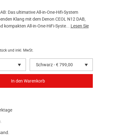
: Das ultimative All-in-One-Hifi-System
agenden Klang mit dem Denon CEOL N12 DAB,
d kompakten All-in-One-HiFi-Syste...
Lesen Sie
tück und inkl. MwSt.
Schwarz - € 799,00
rktage
.
sand.