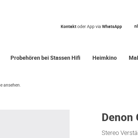
nl
Kontakt
oder App via
WhatsApp
Probehören bei Stassen Hifi
Heimkino
Maß
e ansehen.
Denon 
Stereo Verstä