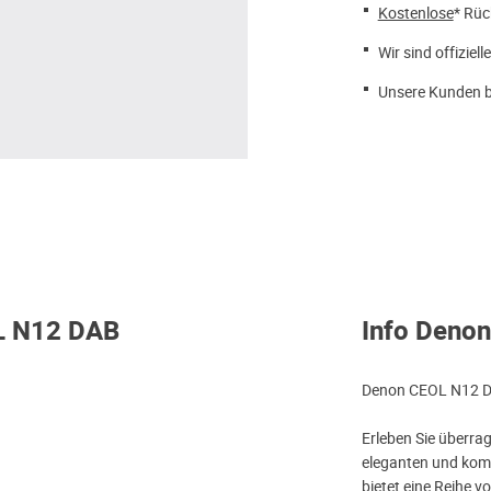
Kostenlose
* Rüc
Wir sind offiziell
Unsere Kunden b
OL N12 DAB
Info Deno
Denon CEOL N12 DAB
Erleben Sie überr
eleganten und komp
bietet eine Reihe 