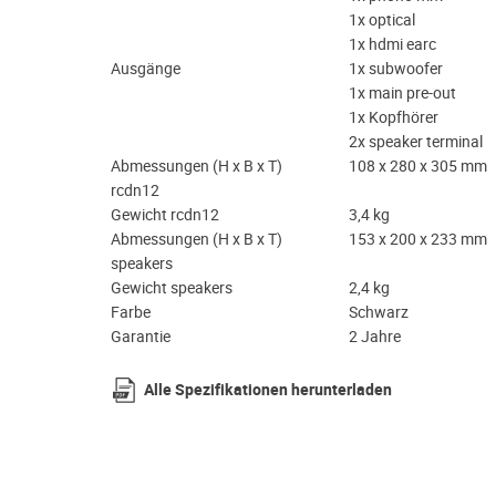
1x optical
1x hdmi earc
Ausgänge
1x subwoofer
1x main pre-out
1x Kopfhörer
2x speaker terminal
Abmessungen (H x B x T)
108 x 280 x 305 mm
rcdn12
Gewicht rcdn12
3,4 kg
Abmessungen (H x B x T)
153 x 200 x 233 mm
speakers
Gewicht speakers
2,4 kg
Farbe
Schwarz
Garantie
2 Jahre
Alle Spezifikationen herunterladen