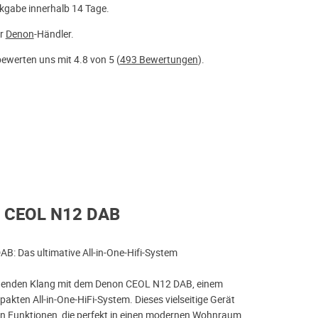
kgabe innerhalb 14 Tage.
er
Denon
-Händler.
ewerten uns mit 4.8 von 5 (
493 Bewertungen
).
n CEOL N12 DAB
: Das ultimative All-in-One-Hifi-System
agenden Klang mit dem Denon CEOL N12 DAB, einem
akten All-in-One-HiFi-System. Dieses vielseitige Gerät
von Funktionen, die perfekt in einen modernen Wohnraum