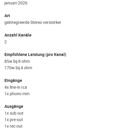
januari 2026
Art
geïntegreerde Stereo versterker
Anzahl Kanäle
2
Empfohlene Leistung (pro Kanal)
85w bij 8 ohm
170w bij 4 ohm
Eingänge
4x line-in rca
1x phono mm
Ausgänge
1x sub out
1x pre-out
1x rec-out