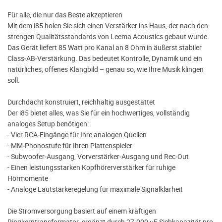
Für alle, die nur das Beste akzeptieren
Mit dem i85 holen Sie sich einen Verstärker ins Haus, der nach den
strengen Qualitätsstandards von Leema Acoustics gebaut wurde.
Das Gerät liefert 85 Watt pro Kanal an 8 Ohm in äußerst stabiler
Class‑AB‑Verstärkung. Das bedeutet Kontrolle, Dynamik und ein
natürliches, offenes Klangbild – genau so, wie Ihre Musik klingen
soll.
Durchdacht konstruiert, reichhaltig ausgestattet
Der i85 bietet alles, was Sie für ein hochwertiges, vollständig
analoges Setup benötigen:
- Vier RCA‑Eingänge für Ihre analogen Quellen
- MM‑Phonostufe für Ihren Plattenspieler
- Subwoofer‑Ausgang, Vorverstärker‑Ausgang und Rec‑Out
- Einen leistungsstarken Kopfhörerverstärker für ruhige
Hörmomente
- Analoge Lautstärkeregelung für maximale Signalklarheit
Die Stromversorgung basiert auf einem kräftigen
Ringkerntransformator, ergänzt durch 27.000 μF Siebkapazität pro