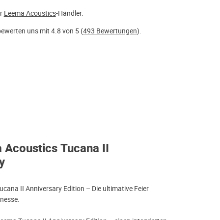
er
Leema Acoustics
-Händler.
ewerten uns mit 4.8 von 5 (
493 Bewertungen
).
 Acoustics Tucana II
y
ana II Anniversary Edition – Die ultimative Feier
inesse.