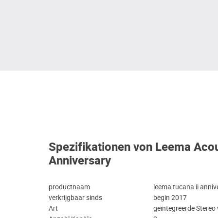
Spezifikationen von Leema Acou
Anniversary
productnaam
leema tucana ii anniv
verkrijgbaar sinds
begin 2017
Art
geïntegreerde Stereo 