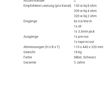
Anzahl Kanäle
2
Empfohlene Leistung (pro Kanal)
150 w bij 8 ohm
290 w bij 4 ohm
320 w bij 2 ohm
Eingänge
6x rca line-in
1x xlr
1x 3,5mm jack
Ausgänge
1x pre-out
1x tape in/out
Abmessungen (H x B x T)
110 x 440 x 320 mm
Gewicht
18 kg
Farbe
Silber, Schwarz
Garantie
3 Jahre