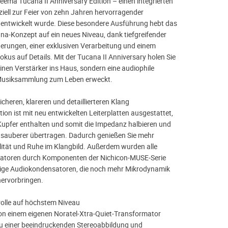
eema Tucana II Anniversary Edition – einen integrierten
ziell zur Feier von zehn Jahren hervorragender
entwickelt wurde. Diese besondere Ausführung hebt das
na‑Konzept auf ein neues Niveau, dank tiefgreifender
nerungen, einer exklusiven Verarbeitung und einem
okus auf Details. Mit der Tucana II Anniversary holen Sie
einen Verstärker ins Haus, sondern eine audiophile
e Musiksammlung zum Leben erweckt.
icheren, klareren und detaillierteren Klang
tion ist mit neu entwickelten Leiterplatten ausgestattet,
 Kupfer enthalten und somit die Impedanz halbieren und
h sauberer übertragen. Dadurch genießen Sie mehr
lität und Ruhe im Klangbild. Außerdem wurden alle
satoren durch Komponenten der Nichicon‑MUSE‑Serie
tige Audiokondensatoren, die noch mehr Mikrodynamik
ervorbringen.
olle auf höchstem Niveau
on einem eigenen Noratel‑Xtra‑Quiet‑Transformator
u einer beeindruckenden Stereoabbildung und