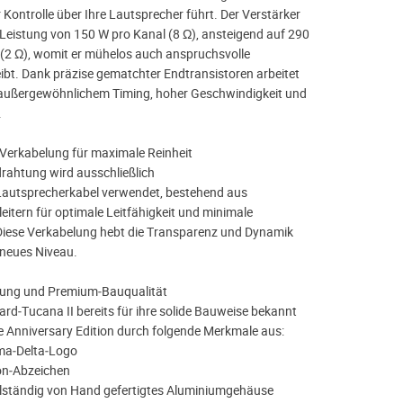
Kontrolle über Ihre Lautsprecher führt. Der Verstärker
ge Leistung von 150 W pro Kanal (8 Ω), ansteigend auf 290
(2 Ω), womit er mühelos auch anspruchsvolle
ibt. Dank präzise gematchter Endtransistoren arbeitet
 außergewöhnlichem Timing, hoher Geschwindigkeit und
.
e Verkabelung für maximale Reinheit
drahtung wird ausschließlich
autsprecherkabel verwendet, bestehend aus
leitern für optimale Leitfähigkeit und minimale
Diese Verkabelung hebt die Transparenz und Dynamik
 neues Niveau.
itung und Premium‑Bauqualität
rd‑Tucana II bereits für ihre solide Bauweise bekannt
die Anniversary Edition durch folgende Merkmale aus:
ma‑Delta‑Logo
ion‑Abzeichen
llständig von Hand gefertigtes Aluminiumgehäuse