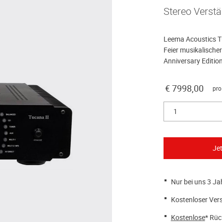
Stereo Verstä
Leema Acoustics Tu
Feier musikalische
Anniversary Edition
€ 7998,00
pro
1
Nur bei uns 3 Ja
Kostenloser Ver
Kostenlose
* Rüc