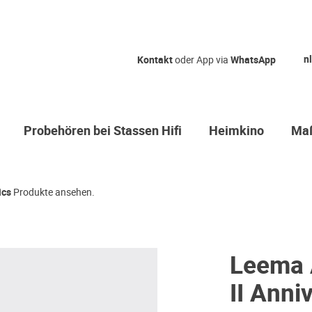
nl
Kontakt
oder App via
WhatsApp
Probehören bei Stassen Hifi
Heimkino
Maß
ics
Produkte ansehen.
Leema 
II Anni