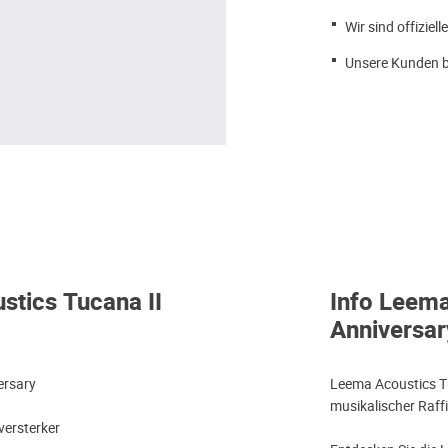
Wir sind offiziell
Unsere Kunden b
stics Tucana II
Info Leema
Anniversar
ersary
Leema Acoustics Tuc
musikalischer Raff
versterker