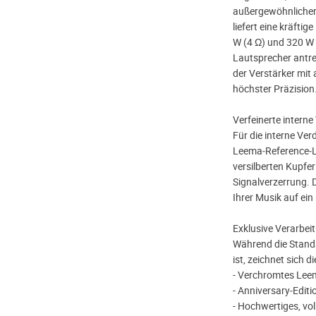
außergewöhnlicher 
liefert eine kräfti
W (4 Ω) und 320 W 
Lautsprecher antre
der Verstärker mit
höchster Präzision
Verfeinerte intern
Für die interne Ver
Leema‑Reference‑L
versilberten Kupfer
Signalverzerrung. 
Ihrer Musik auf ein
Exklusive Verarbe
Während die Standa
ist, zeichnet sich 
- Verchromtes Lee
- Anniversary‑Edit
- Hochwertiges, vo