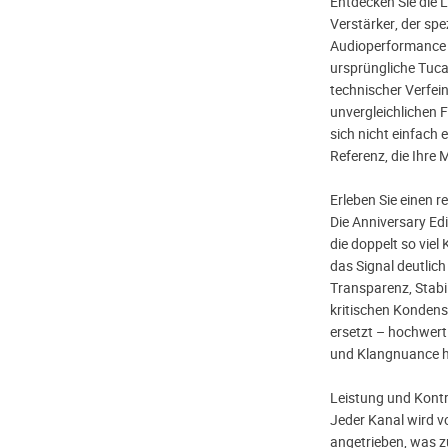
Entdecken Sie die L
Verstärker, der spe
Audioperformance 
ursprüngliche Tuca
technischer Verfei
unvergleichlichen F
sich nicht einfach 
Referenz, die Ihr
Erleben Sie einen re
Die Anniversary Edi
die doppelt so viel
das Signal deutlic
Transparenz, Stabi
kritischen Konden
ersetzt – hochwer
und Klangnuance h
Leistung und Kontr
Jeder Kanal wird v
angetrieben, was z