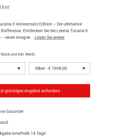
rker
cana II Anniversary Edition – Die ultimative
r Raffinesse. Entdecken Sie die Leema Tucana II
 – einen integrie...
Lesen Sie weiter
 Stück und inkl. MwSt.
Silber - € 7998,00
hre Garantie!
sand.
kgabe innerhalb 14 Tage.