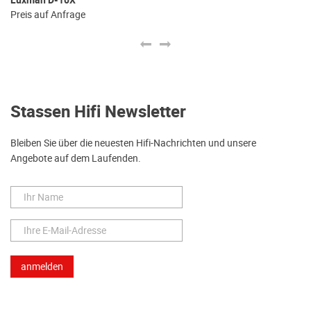
Au
Luxman D-10X
€ 
Preis auf Anfrage
Stassen Hifi Newsletter
Bleiben Sie über die neuesten Hifi-Nachrichten und unsere
Angebote auf dem Laufenden.