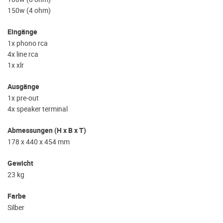
150w (4 ohm)
Eingänge
1x phono rca
4x line rca
1x xlr
Ausgänge
1x pre-out
4x speaker terminal
Abmessungen (H x B x T)
178 x 440 x 454 mm
Gewicht
23 kg
Farbe
Silber