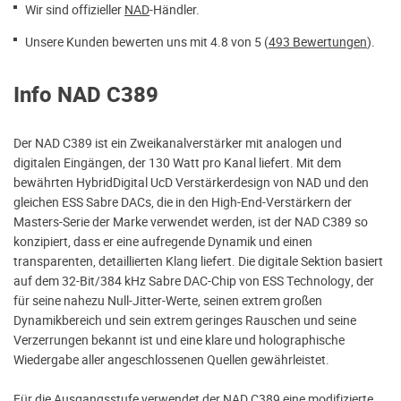
Wir sind offizieller
NAD
-Händler.
Unsere Kunden bewerten uns mit 4.8 von 5 (
493 Bewertungen
).
Info NAD C389
Der NAD C389 ist ein Zweikanalverstärker mit analogen und
digitalen Eingängen, der 130 Watt pro Kanal liefert. Mit dem
bewährten HybridDigital UcD Verstärkerdesign von NAD und den
gleichen ESS Sabre DACs, die in den High-End-Verstärkern der
Masters-Serie der Marke verwendet werden, ist der NAD C389 so
konzipiert, dass er eine aufregende Dynamik und einen
transparenten, detaillierten Klang liefert. Die digitale Sektion basiert
auf dem 32-Bit/384 kHz Sabre DAC-Chip von ESS Technology, der
für seine nahezu Null-Jitter-Werte, seinen extrem großen
Dynamikbereich und sein extrem geringes Rauschen und seine
Verzerrungen bekannt ist und eine klare und holographische
Wiedergabe aller angeschlossenen Quellen gewährleistet.
Für die Ausgangsstufe verwendet der NAD C389 eine modifizierte