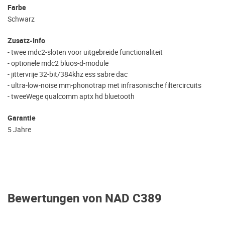
Farbe
Schwarz
Zusatz-Info
- twee mdc2-sloten voor uitgebreide functionaliteit
- optionele mdc2 bluos-d-module
- jittervrije 32-bit/384khz ess sabre dac
- ultra-low-noise mm-phonotrap met infrasonische filtercircuits
- tweeWege qualcomm aptx hd bluetooth
Garantie
5 Jahre
Bewertungen von NAD C389