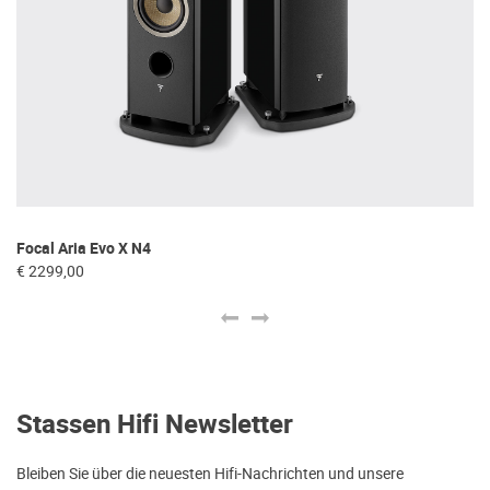
Focal Aria Evo X N4
Tr
€ 2299,00
€ 
Stassen Hifi Newsletter
Bleiben Sie über die neuesten Hifi-Nachrichten und unsere