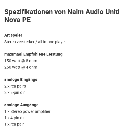
Spezifikationen von Naim Audio Uniti
Nova PE
Art speler
Stereo versterker / all-in-one player
maximaal Empfohlene Leistung
150 watt @ 8 ohm
250 watt @ 4 ohm
analoge Eingänge
2 x rca pairs
2 x 5-pin din
analoge Ausgänge
1 x Stereo power amplifier
1 x 4-pin din
1 x rca pair