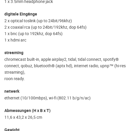
1 x 3.5mm headphone jack
digitale Eingänge
2 x optical toslink (up to 24bit/96khz)
2 x coaxial rca (up to 24bit/192khz, dop 64fs)
1 x bnc (up to 192khz, dop 64fs)
1 x hdmi arc
streaming
chromecast built-in, apple airplay2, tidal, tidal connect, spotify®
connect, qobuz, bluetooth® (aptx hd), internet radio, upnp™ (hi-res
streaming),
roon ready.
netwerk
ethernet (10/100mbps), wi-fi (802.11 b/g/n/ac)
Abmessungen (H x B x T)
11,6 x 43,2 x 26,5 cm
Gewicht