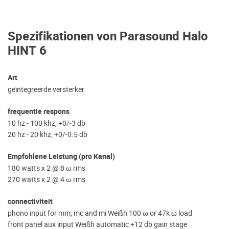
Spezifikationen von Parasound Halo
HINT 6
Art
geïntegreerde versterker
frequentie respons
10 hz - 100 khz, +0/-3 db
20 hz - 20 khz, +0/-0.5 db
Empfohlene Leistung (pro Kanal)
180 watts x 2 @ 8 ω rms
270 watts x 2 @ 4 ω rms
connectiviteit
phono input for mm, mc and mi Weißh 100 ω or 47k ω load
front panel aux input Weißh automatic +12 db gain stage