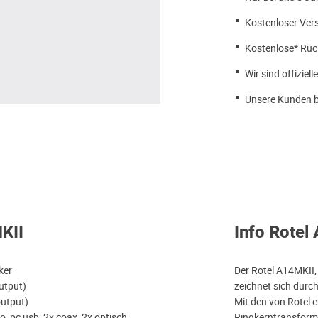
Kostenloser Ver
Kostenlose
* Rüc
Wir sind offiziell
Unsere Kunden b
KII
Info Rotel
rker
Der Rotel A14MKII, 
utput)
zeichnet sich durch
utput)
Mit den von Rotel 
, pc usb, 2x coax, 2x optisch,
Ringkerntransforma