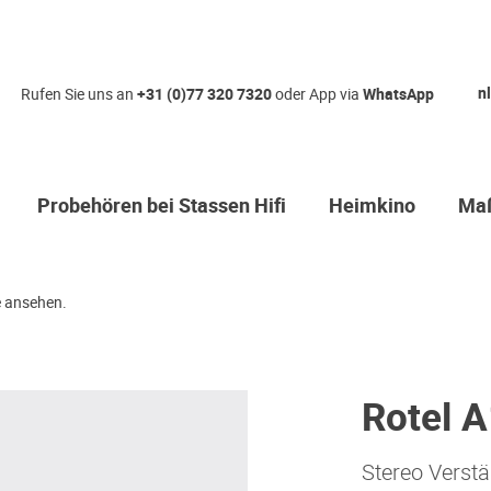
nl
Rufen Sie uns an
+31 (0)77 320 7320
oder App via
WhatsApp
Probehören bei Stassen Hifi
Heimkino
Maß
 ansehen.
Rotel 
Stereo Verstä