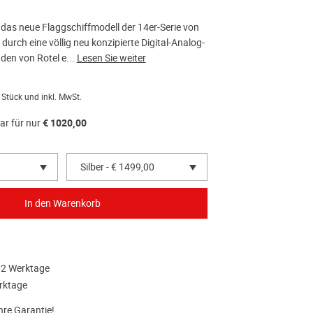
 das neue Flaggschiffmodell der 14er-Serie von
 durch eine völlig neu konzipierte Digital-Analog-
den von Rotel e...
Lesen Sie weiter
 Stück und inkl. MwSt.
ar für nur
€ 1020,00
Silber - € 1499,00
 12 Werktage
rktage
hre Garantie!