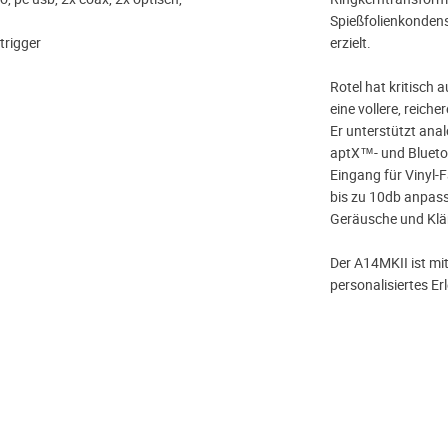
Spießfolienkondens
 trigger
erzielt.
Rotel hat kritisc
eine vollere, reich
Er unterstützt ana
aptX™- und Blueto
Eingang für Vinyl-
bis zu 10db anpas
Geräusche und Klä
Der A14MKII ist mit
personalisiertes Erl