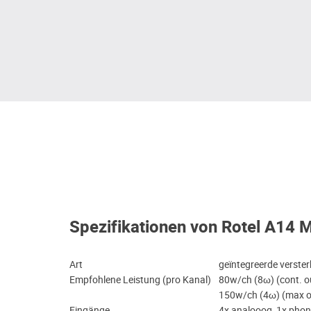
Spezifikationen von Rotel A14 M
Art
geïntegreerde verste
Empfohlene Leistung (pro Kanal)
80w/ch (8ω) (cont. o
150w/ch (4ω) (max o
Eingänge
4x analooog, 1x phono