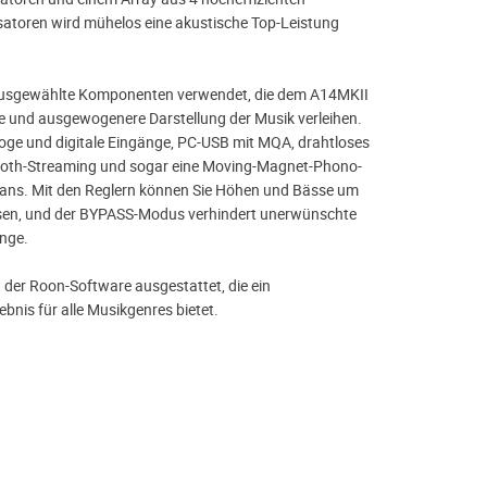
atoren wird mühelos eine akustische Top-Leistung
h ausgewählte Komponenten verwendet, die dem A14MKII
ere und ausgewogenere Darstellung der Musik verleihen.
loge und digitale Eingänge, PC-USB mit MQA, drahtloses
oth-Streaming und sogar eine Moving-Magnet-Phono-
Fans. Mit den Reglern können Sie Höhen und Bässe um
sen, und der BYPASS-Modus verhindert unerwünschte
nge.
 der Roon-Software ausgestattet, die ein
ebnis für alle Musikgenres bietet.