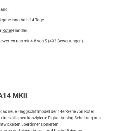
sand.
kgabe innerhalb 14 Tage.
er
Rotel
-Händler.
ewerten uns mit 4.8 von 5 (
493 Bewertungen
).
 A14 MKII
das neue Flaggschiffmodell der 14er-Serie von Rotel,
 eine völlig neu konzipierte Digital-Analog-Schaltung aus.
entwickelten überdimensionierten
toren und einem Array aus 4 hocheffizienten