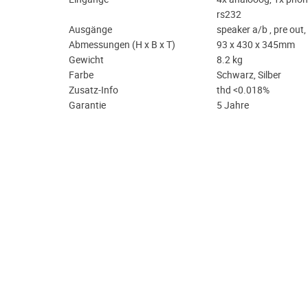
rs232
Ausgänge
speaker a/b , pre out,
Abmessungen (H x B x T)
93 x 430 x 345mm
Gewicht
8.2 kg
Farbe
Schwarz, Silber
Zusatz-Info
thd <0.018%
Garantie
5 Jahre