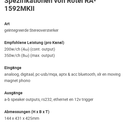
Spezifikationen von Rotel RA-
1592MKII
Art
geïntegreerde Stereoversterker
Empfohlene Leistung (pro Kanal)
200w/ch (4ω) (cont. output)
350w/ch (8ω) (max. output)
Eingänge
analoog, digitaal, pc-usb/mqa, aptx & acc bluetooth, xlr en moving
magnet phono
Ausgänge
a-b speaker outputs, rs232, ethernet en 12v trigger
Abmessungen (H x B x T)
144 x 431 x 425mm