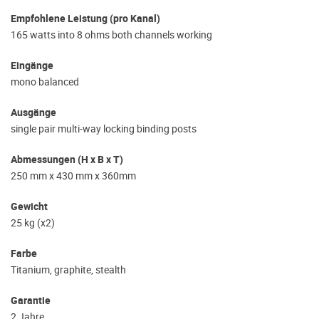
Empfohlene Leistung (pro Kanal)
165 watts into 8 ohms both channels working
Eingänge
mono balanced
Ausgänge
single pair multi-way locking binding posts
Abmessungen (H x B x T)
250 mm x 430 mm x 360mm
Gewicht
25 kg (x2)
Farbe
Titanium, graphite, stealth
Garantie
2 Jahre