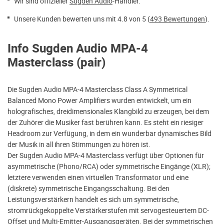
Wir sind offizieller
Sugden Audio
-Händler.
Unsere Kunden bewerten uns mit 4.8 von 5 (
493 Bewertungen
).
Info Sugden Audio MPA-4
Masterclass (pair)
Die Sugden Audio MPA-4 Masterclass Class A Symmetrical
Balanced Mono Power Amplifiers wurden entwickelt, um ein
holografisches, dreidimensionales Klangbild zu erzeugen, bei dem
der Zuhörer die Musiker fast berühren kann. Es steht ein riesiger
Headroom zur Verfügung, in dem ein wunderbar dynamisches Bild
der Musik in all ihren Stimmungen zu hören ist.
Der Sugden Audio MPA-4 Masterclass verfügt über Optionen für
asymmetrische (Phono/RCA) oder symmetrische Eingänge (XLR);
letztere verwenden einen virtuellen Transformator und eine
(diskrete) symmetrische Eingangsschaltung. Bei den
Leistungsverstärkern handelt es sich um symmetrische,
stromrückgekoppelte Verstärkerstufen mit servogesteuertem DC-
Offset und Multi-Emitter-Ausgangsgeräten. Bei der symmetrischen