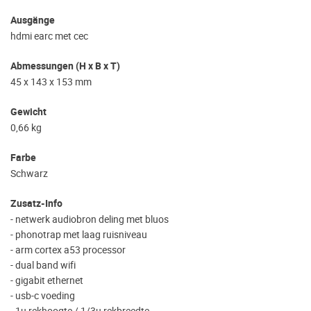
Ausgänge
hdmi earc met cec
Abmessungen (H x B x T)
45 x 143 x 153 mm
Gewicht
0,66 kg
Farbe
Schwarz
Zusatz-Info
- netwerk audiobron deling met bluos
- phonotrap met laag ruisniveau
- arm cortex a53 processor
- dual band wifi
- gigabit ethernet
- usb-c voeding