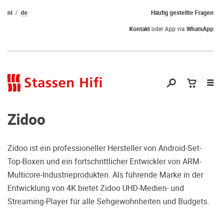
nl
de
Häufig gestellte Fragen
Kontakt
oder App via
WhatsApp
Nav
öf
Zidoo
Zidoo ist ein professioneller Hersteller von Android-Set-
Top-Boxen und ein fortschrittlicher Entwickler von ARM-
Qual der Wahl?
Multicore-Industrieprodukten. Als führende Marke in der
Entwicklung von 4K bietet Zidoo UHD-Medien- und
Warum kommen Sie nicht vorbei und
Streaming-Player für alle Sehgewohnheiten und Budgets.
hören erstmal Probe? Dadurch stellen
Sie sicher, dass Sie die richtige Wahl