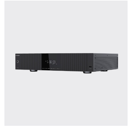
treffen.
Oft werden Produkte auf Empfehlung
Dritter oder z.B. aufgrund einer Rezension
gekauft. Leider bereuen viele Menschen ihre
Entscheidung, weil ihr persönlicher
Geschmack doch anders ist als der
Geschmack desjenigen, auf den sie gehört
haben. Deshalb bieten wir Ihnen die
Möglichkeit, Ihr(e) Wunschgerät(e) ganz
ohne Zeitdruck in unserem Palazzo
Hörschloss Probe zu hören. Nutzen Sie
diese Möglichkeit!
Vereinbaren Sie einen Hörtermin.