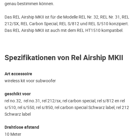
genau bestimmen können.
Das REL Airship MKII ist für die Modelle REL Nr. 32, REL Nr. 31, REL
212/SX, REL Carbon Special, REL S/812 und REL S/510 konzipiert.
Das REL Airship MKII ist auch mit dem REL HT1510 kompatibel.
Spezifikationen von Rel Airship MKII
Art accessoire
wireless kit voor subwoofer
geschikt voor
rel no.32, rel no.31, rel 212/sx, rel carbon special, rel s/812 en rel
s/510, rel s/550, rel s/850, rel carbon special Schwarz label, rel 212
Schwarz label
Drahtlose afstand
10 Meter