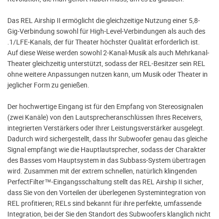
Das REL Airship II ermöglicht die gleichzeitige Nutzung einer 5,8-
Gig-Verbindung sowohl für High-Level-Verbindungen als auch des
.1/LFE-Kanals, der für Theater höchster Qualität erforderlich ist.
Auf diese Weise werden sowohl 2-Kanal-Musik als auch Mehrkanal-
Theater gleichzeitig unterstützt, sodass der REL-Besitzer sein REL
ohne weitere Anpassungen nutzen kann, um Musik oder Theater in
jeglicher Form zu genießen.
Der hochwertige Eingang ist für den Empfang von Stereosignalen
(zwei Kanäle) von den Lautsprecheranschlüssen Ihres Receivers,
integrierten Verstärkers oder Ihrer Leistungsverstärker ausgelegt.
Dadurch wird sichergestellt, dass Ihr Subwoofer genau das gleiche
Signal empfängt wie die Hauptlautsprecher, sodass der Charakter
des Basses vom Hauptsystem in das Subbass-System übertragen
wird. Zusammen mit der extrem schnellen, natürlich klingenden
PerfectFilter™-Eingangsschaltung stellt das REL Airship II sicher,
dass Sie von den Vorteilen der überlegenen Systemintegration von
REL profitieren; RELs sind bekannt für ihre perfekte, umfassende
Integration, bei der Sie den Standort des Subwoofers klanglich nicht