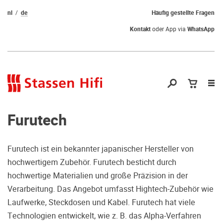
nl
de
Häufig gestellte Fragen
Kontakt
oder App via
WhatsApp
Nav
öf
Furutech
Furutech ist ein bekannter japanischer Hersteller von
hochwertigem Zubehör. Furutech besticht durch
Qual der Wahl?
hochwertige Materialien und große Präzision in der
Verarbeitung. Das Angebot umfasst Hightech-Zubehör wie
Warum kommen Sie nicht vorbei und
Laufwerke, Steckdosen und Kabel. Furutech hat viele
hören erstmal Probe? Dadurch stellen
Technologien entwickelt, wie z. B. das Alpha-Verfahren
Sie sicher, dass Sie die richtige Wahl