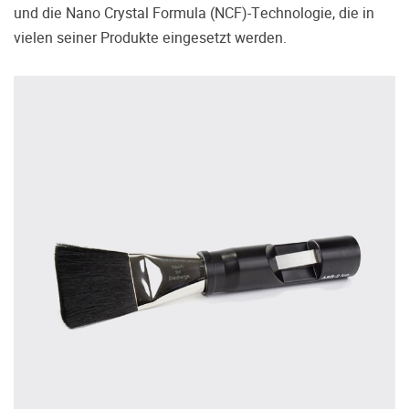
treffen.
und die Nano Crystal Formula (NCF)-Technologie, die in
vielen seiner Produkte eingesetzt werden.
Oft werden Produkte auf Empfehlung
Dritter oder z.B. aufgrund einer Rezension
gekauft. Leider bereuen viele Menschen ihre
Entscheidung, weil ihr persönlicher
Geschmack doch anders ist als der
Geschmack desjenigen, auf den sie gehört
haben. Deshalb bieten wir Ihnen die
Möglichkeit, Ihr(e) Wunschgerät(e) ganz
ohne Zeitdruck in unserem Palazzo
Hörschloss Probe zu hören. Nutzen Sie
diese Möglichkeit!
Vereinbaren Sie einen Hörtermin.