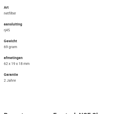
Art
netfilter
aansluiting
rj45
Gewicht
69 gram
afmetingen
62 x 19 x 18 mm
Garantie
2 Jahre