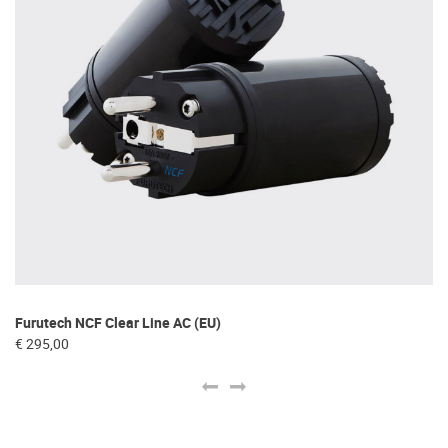
Fu
Furutech NCF Clear Line AC (EU)
€ 
€ 295,00