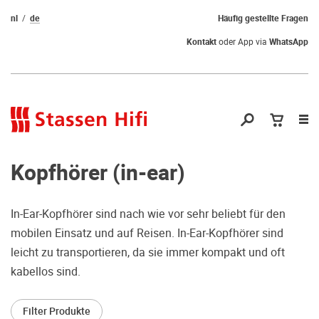
nl
de
Häufig gestellte Fragen
Kontakt
oder App via
WhatsApp
Nav
öf
Kopfhörer (in-ear)
In-Ear-Kopfhörer sind nach wie vor sehr beliebt für den
mobilen Einsatz und auf Reisen. In-Ear-Kopfhörer sind
Qual der Wahl?
leicht zu transportieren, da sie immer kompakt und oft
kabellos sind.
Warum kommen Sie nicht vorbei und
hören erstmal Probe? Dadurch stellen
Filter Produkte
Sie sicher, dass Sie die richtige Wahl