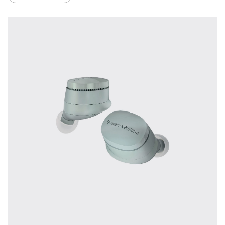
treffen.
Oft werden Produkte auf Empfehlung
Dritter oder z.B. aufgrund einer Rezension
gekauft. Leider bereuen viele Menschen ihre
Entscheidung, weil ihr persönlicher
Geschmack doch anders ist als der
Geschmack desjenigen, auf den sie gehört
haben. Deshalb bieten wir Ihnen die
Möglichkeit, Ihr(e) Wunschgerät(e) ganz
ohne Zeitdruck in unserem Palazzo
Hörschloss Probe zu hören. Nutzen Sie
diese Möglichkeit!
Vereinbaren Sie einen Hörtermin.