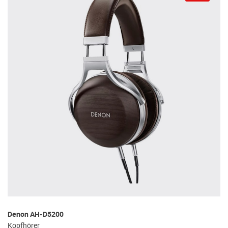
Denon AH-D5200
Kopfhörer