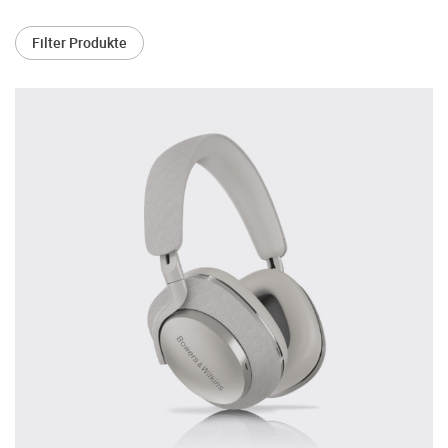
treffen.
Filter Produkte
Oft werden Produkte auf Empfehlung
Dritter oder z.B. aufgrund einer Rezension
gekauft. Leider bereuen viele Menschen ihre
Entscheidung, weil ihr persönlicher
Geschmack doch anders ist als der
Geschmack desjenigen, auf den sie gehört
haben. Deshalb bieten wir Ihnen die
Möglichkeit, Ihr(e) Wunschgerät(e) ganz
ohne Zeitdruck in unserem Palazzo
Hörschloss Probe zu hören. Nutzen Sie
diese Möglichkeit!
Vereinbaren Sie einen Hörtermin.