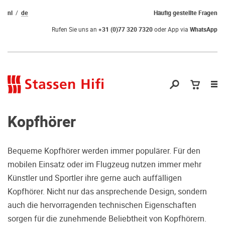
nl
de
Häufig gestellte Fragen
Rufen Sie uns an
+31 (0)77 320 7320
oder App via
WhatsApp
Nav
öf
Kopfhörer
Bequeme Kopfhörer werden immer populärer. Für den
mobilen Einsatz oder im Flugzeug nutzen immer mehr
Qual der Wahl?
Künstler und Sportler ihre gerne auch auffälligen
Kopfhörer. Nicht nur das ansprechende Design, sondern
Warum kommen Sie nicht vorbei und
auch die hervorragenden technischen Eigenschaften
hören erstmal Probe? Dadurch stellen
sorgen für die zunehmende Beliebtheit von Kopfhörern.
Sie sicher, dass Sie die richtige Wahl