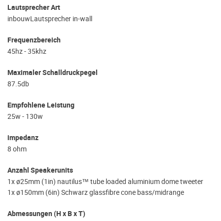
Lautsprecher Art
inbouwLautsprecher in-wall
Frequenzbereich
45hz - 35khz
Maximaler Schalldruckpegel
87.5db
Empfohlene Leistung
25w - 130w
impedanz
8 ohm
Anzahl Speakerunits
1x ø25mm (1in) nautilus™ tube loaded aluminium dome tweeter
1x ø150mm (6in) Schwarz glassfibre cone bass/midrange
Abmessungen (H x B x T)