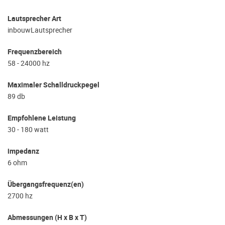
Lautsprecher Art
inbouwLautsprecher
Frequenzbereich
58 - 24000 hz
Maximaler Schalldruckpegel
89 db
Empfohlene Leistung
30 - 180 watt
impedanz
6 ohm
Übergangsfrequenz(en)
2700 hz
Abmessungen (H x B x T)