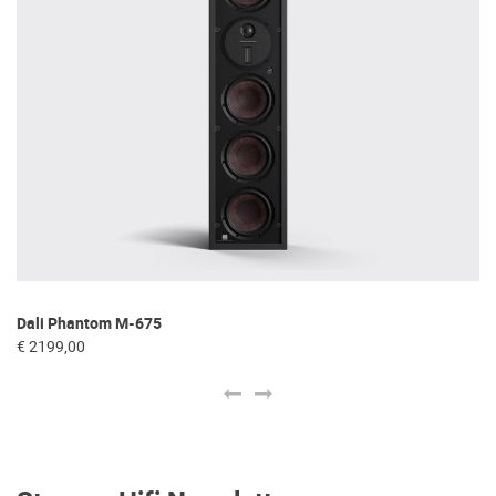
Dali Phantom M-675
Da
€ 2199,00
€ 