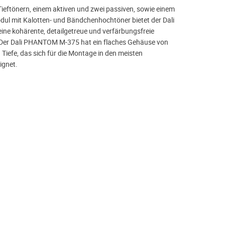
Tieftönern, einem aktiven und zwei passiven, sowie einem
l mit Kalotten- und Bändchenhochtöner bietet der Dali
e kohärente, detailgetreue und verfärbungsfreie
Der Dali PHANTOM M-375 hat ein flaches Gehäuse von
 Tiefe, das sich für die Montage in den meisten
gnet.