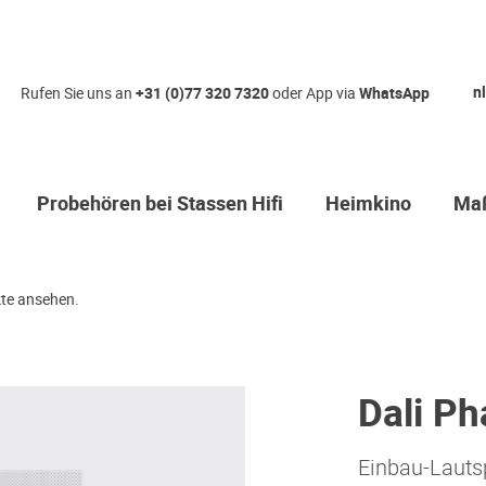
nl
Rufen Sie uns an
+31 (0)77 320 7320
oder App via
WhatsApp
Probehören bei Stassen Hifi
Heimkino
Maß
te ansehen.
Dali P
Einbau-Lauts