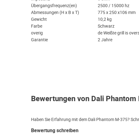
Übergangsfrequenz(en)
2500 / 15000 hz
Abmessungen (H x B x T)
775 x 250 x106 mm
Gewicht
10,2 kg
Farbe
Schwarz
overig
de Weißte grill is ove
Garantie
2 Jahre
Bewertungen von Dali Phantom
Haben Sie Erfahrung mit dem Dali Phantom M-375? Schre
Bewertung schreiben