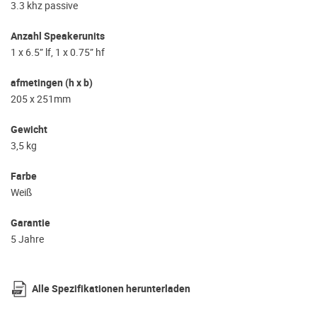
3.3 khz passive
Anzahl Speakerunits
1 x 6.5” lf, 1 x 0.75” hf
afmetingen (h x b)
205 x 251mm
Gewicht
3,5 kg
Farbe
Weiß
Garantie
5 Jahre
Alle Spezifikationen herunterladen