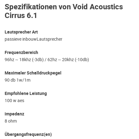
Spezifikationen von Void Acoustics
Cirrus 6.1
Lautsprecher Art
passieve inbouwLautsprecher
Frequenzbereich
96hz ~ 18khz (-3db) / 62hz ~ 20khz (-10db)
Maximaler Schalldruckpegel
90 db 1w/1m
Empfohlene Leistung
100 w aes
impedanz
8 ohm
Übergangsfrequenz(en)