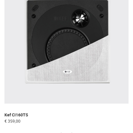
Da
Kef Ci160TS
€ 
€ 359,00