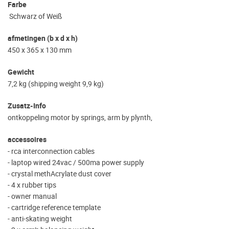
Farbe
Schwarz of Weiß
afmetingen (b x d x h)
450 x 365 x 130 mm
Gewicht
7,2 kg (shipping weight 9,9 kg)
Zusatz-Info
ontkoppeling motor by springs, arm by plynth,
accessoires
- rca interconnection cables
- laptop wired 24vac / 500ma power supply
- crystal methAcrylate dust cover
- 4 x rubber tips
- owner manual
- cartridge reference template
- anti-skating weight