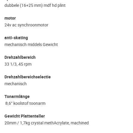
dubbele (16+25 mm) mdf hd plint
motor
24v ac synchroonmotor
anti-skating
mechanisch middels Gewicht
Drehzahlbereich
33 1/3, 45 rpm
Drehzahlbereichselectie
mechanisch
Tonarmlänge
8,6” koolstof toonarm
Gewicht Plattenteller
20mm / 1,7kg crystal methAcrylate, machined