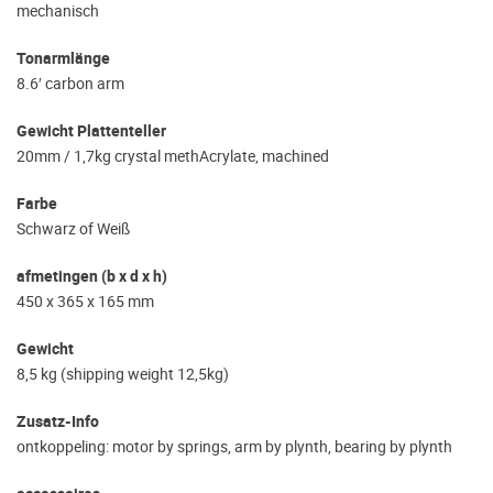
mechanisch
Tonarmlänge
8.6′ carbon arm
Gewicht Plattenteller
20mm / 1,7kg crystal methAcrylate, machined
Farbe
Schwarz of Weiß
afmetingen (b x d x h)
450 x 365 x 165 mm
Gewicht
8,5 kg (shipping weight 12,5kg)
Zusatz-Info
ontkoppeling: motor by springs, arm by plynth, bearing by plynth