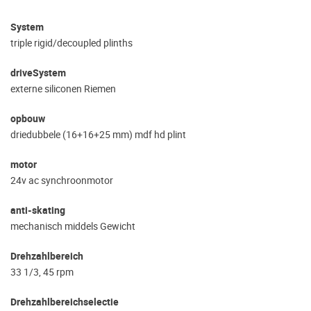
System
triple rigid/decoupled plinths
driveSystem
externe siliconen Riemen
opbouw
driedubbele (16+16+25 mm) mdf hd plint
motor
24v ac synchroonmotor
anti-skating
mechanisch middels Gewicht
Drehzahlbereich
33 1/3, 45 rpm
Drehzahlbereichselectie