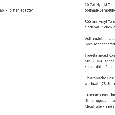
10‑Zoll Hybrid‑Ton
ap, 7" platen adapter
optimale Dämpfung
300‑mm Acryl‑Teller
einen natürlichen, 
Voll einstellbar: J
Ihres Tonabnehmer
True‑Balanced Konn
Mini‑XLR‑Ausgang 
kompatiblen Phono
Elektronische Ges
wechseln (78 U/min
Premium‑Finish: ha
diamantgeschnitte
Metallfüße – eine s