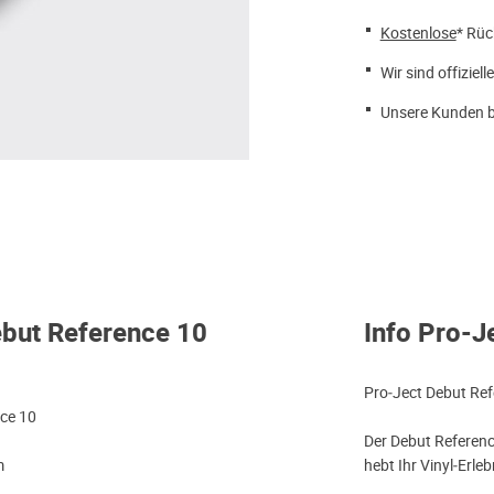
Kostenlose
* Rüc
Wir sind offiziell
Unsere Kunden b
ebut Reference 10
Info Pro-J
Pro‑Ject Debut Ref
nce 10
Der Debut Referenc
m
hebt Ihr Vinyl‑Erle