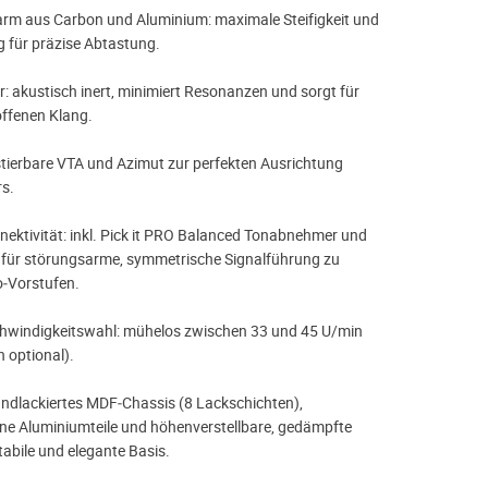
arm aus Carbon und Aluminium: maximale Steifigkeit und
 für präzise Abtastung.
: akustisch inert, minimiert Resonanzen und sorgt für
offenen Klang.
ustierbare VTA und Azimut zur perfekten Ausrichtung
s.
ektivität: inkl. Pick it PRO Balanced Tonabnehmer und
für störungsarme, symmetrische Signalführung zu
‑Vorstufen.
chwindigkeitswahl: mühelos zwischen 33 und 45 U/min
 optional).
ndlackiertes MDF‑Chassis (8 Lackschichten),
ne Aluminiumteile und höhenverstellbare, gedämpfte
tabile und elegante Basis.