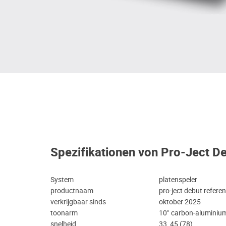
Spezifikationen von Pro-Ject D
System
platenspeler
productnaam
pro-ject debut refere
verkrijgbaar sinds
oktober 2025
toonarm
10" carbon-aluminiu
snelheid
33, 45 (78)