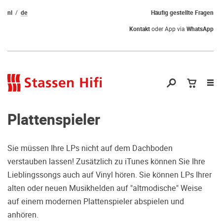
nl
de
Häufig gestellte Fragen
Kontakt
oder App via
WhatsApp
Nav
öf
Plattenspieler
Sie müssen Ihre LPs nicht auf dem Dachboden
verstauben lassen! Zusätzlich zu iTunes können Sie Ihre
Qual der Wahl?
Lieblingssongs auch auf Vinyl hören. Sie können LPs Ihrer
alten oder neuen Musikhelden auf "altmodische" Weise
Warum kommen Sie nicht vorbei und
auf einem modernen Plattenspieler abspielen und
hören erstmal Probe? Dadurch stellen
anhören.
Sie sicher, dass Sie die richtige Wahl