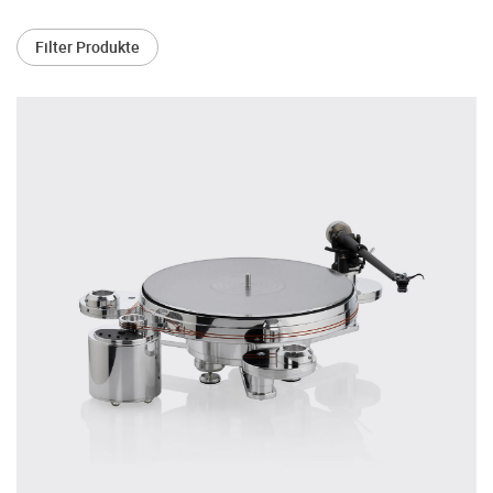
treffen.
Filter Produkte
Oft werden Produkte auf Empfehlung
Dritter oder z.B. aufgrund einer Rezension
gekauft. Leider bereuen viele Menschen ihre
Entscheidung, weil ihr persönlicher
Geschmack doch anders ist als der
Geschmack desjenigen, auf den sie gehört
haben. Deshalb bieten wir Ihnen die
Möglichkeit, Ihr(e) Wunschgerät(e) ganz
ohne Zeitdruck in unserem Palazzo
Hörschloss Probe zu hören. Nutzen Sie
diese Möglichkeit!
Vereinbaren Sie einen Hörtermin.