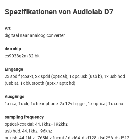
Spezifikationen von Audiolab D7
Art
digitaal naar analoog converter
dac chip
es9038q2m 32-bit
Eingänge
2x spdif (coax), 2x spdif (optical), 1x pc usb (usb b), 1x usb hdd
(usb a), 1x bluetooth (aptx / aptx hd)
Ausgänge
1x rca, 1x xlr, 1x headphone, 2x 12v trigger, 1x optical, 1x coax
sampling frequency
optical/coaxial: 44.1khz–192khz
usb hdd: 44.1khz–96khz
pc usb: 44.1khz–768khz (pcm) / dsd64, dsd128, dsd256, dsd512