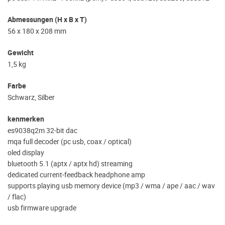
Abmessungen (H x B x T)
56 x 180 x 208 mm
Gewicht
1,5 kg
Farbe
Schwarz, Silber
kenmerken
es9038q2m 32-bit dac
mqa full decoder (pc usb, coax / optical)
oled display
bluetooth 5.1 (aptx / aptx hd) streaming
dedicated current-feedback headphone amp
supports playing usb memory device (mp3 / wma / ape / aac / wav
/ flac)
usb firmware upgrade