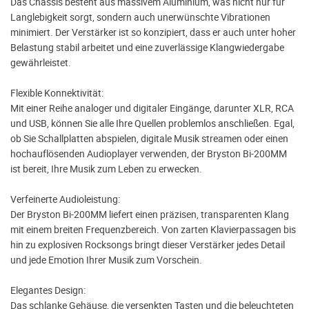
Das Chassis besteht aus massivem Aluminium, was nicht nur für
Langlebigkeit sorgt, sondern auch unerwünschte Vibrationen
minimiert. Der Verstärker ist so konzipiert, dass er auch unter hoher
Belastung stabil arbeitet und eine zuverlässige Klangwiedergabe
gewährleistet.
Flexible Konnektivität:
Mit einer Reihe analoger und digitaler Eingänge, darunter XLR, RCA
und USB, können Sie alle Ihre Quellen problemlos anschließen. Egal,
ob Sie Schallplatten abspielen, digitale Musik streamen oder einen
hochauflösenden Audioplayer verwenden, der Bryston Bi-200MM
ist bereit, Ihre Musik zum Leben zu erwecken.
Verfeinerte Audioleistung:
Der Bryston Bi-200MM liefert einen präzisen, transparenten Klang
mit einem breiten Frequenzbereich. Von zarten Klavierpassagen bis
hin zu explosiven Rocksongs bringt dieser Verstärker jedes Detail
und jede Emotion Ihrer Musik zum Vorschein.
Elegantes Design:
Das schlanke Gehäuse, die versenkten Tasten und die beleuchteten