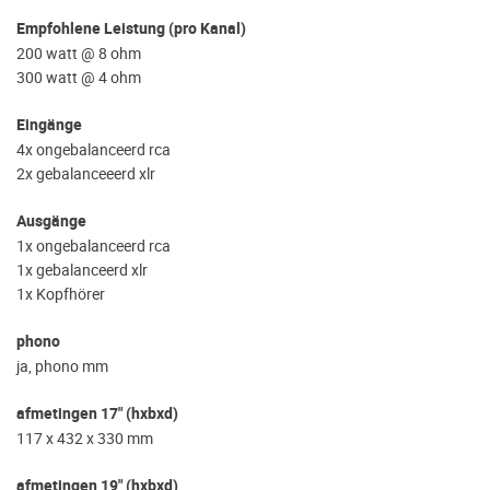
Empfohlene Leistung (pro Kanal)
200 watt @ 8 ohm
300 watt @ 4 ohm
Eingänge
4x ongebalanceerd rca
2x gebalanceeerd xlr
Ausgänge
1x ongebalanceerd rca
1x gebalanceerd xlr
1x Kopfhörer
phono
ja, phono mm
afmetingen 17" (hxbxd)
117 x 432 x 330 mm
afmetingen 19" (hxbxd)