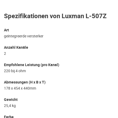
Spezifikationen von Luxman L-507Z
Art
geïntegreerde versterker
Anzahl Kanäle
2
Empfohlene Leistung (pro Kanal)
220 bij 4 ohm
Abmessungen (H x B x T)
178 x 454 x 440mm
Gewicht
25,4 kg
Farbe