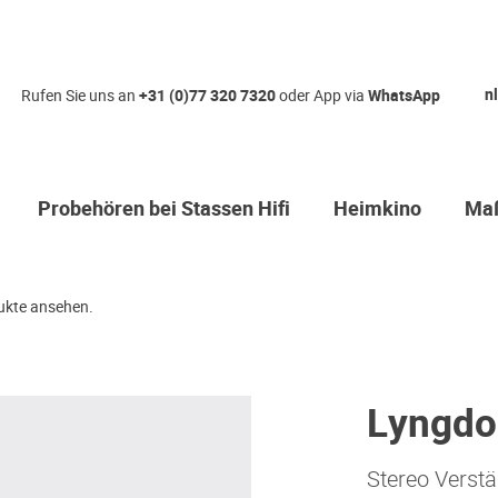
nl
Rufen Sie uns an
+31 (0)77 320 7320
oder App via
WhatsApp
Probehören bei Stassen Hifi
Heimkino
Maß
kte ansehen.
Lyngdo
Stereo Verstä