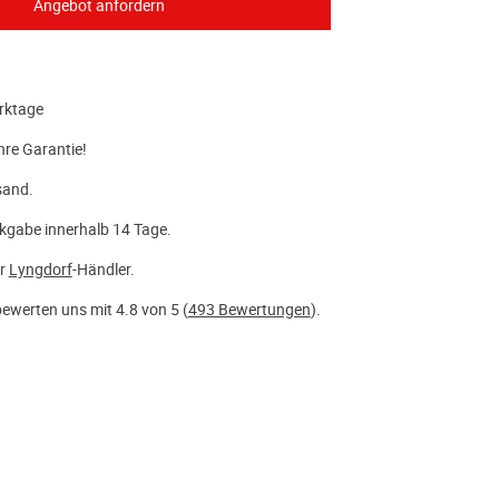
rktage
hre Garantie!
sand.
kgabe innerhalb 14 Tage.
er
Lyngdorf
-Händler.
ewerten uns mit 4.8 von 5 (
493 Bewertungen
).