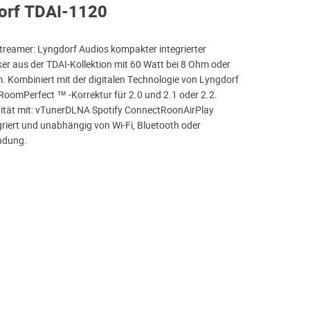
dorf TDAI-1120
 Streamer: Lyngdorf Audios kompakter integrierter
er aus der TDAI-Kollektion mit 60 Watt bei 8 Ohm oder
. Kombiniert mit der digitalen Technologie von Lyngdorf
 RoomPerfect ™ -Korrektur für 2.0 und 2.1 oder 2.2.
ität mit: vTunerDLNA Spotify ConnectRoonAirPlay
riert und unabhängig von Wi-Fi, Bluetooth oder
ndung.