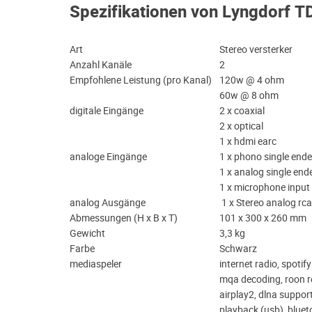
Spezifikationen von Lyngdorf 
Art
Stereo versterker
Anzahl Kanäle
2
Empfohlene Leistung (pro Kanal)
120w @ 4 ohm
60w @ 8 ohm
digitale Eingänge
2 x coaxial
2 x optical
1 x hdmi earc
analoge Eingänge
1 x phono single ende
1 x analog single end
1 x microphone input 
analog Ausgänge
1 x Stereo analog rca
Abmessungen (H x B x T)
101 x 300 x 260 mm
Gewicht
3,3 kg
Farbe
Schwarz
mediaspeler
internet radio, spotif
mqa decoding, roon r
airplay2, dlna support
playback (usb), bluet