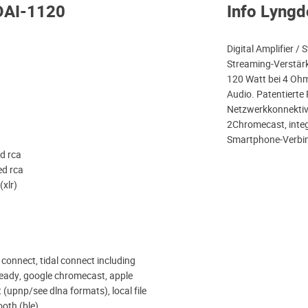
TDAI-1120
Info Lyng
Digital Amplifier /
Streaming-Verstärk
120 Watt bei 4 Ohm
Audio. Patentierte
Netzwerkkonnektiv
2Chromecast, integ
Smartphone-Verbi
d rca
ed rca
(xlr)
y connect, tidal connect including
eady, google chromecast, apple
 (upnp/see dlna formats), local file
ooth (ble)