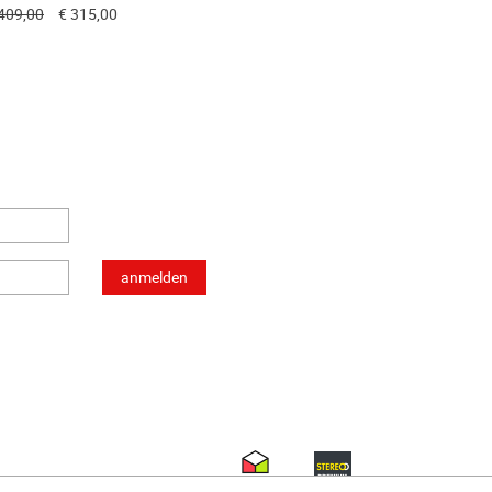
409,00
€ 315,00
m