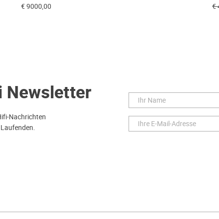
€ 9000,00
€ 
i Newsletter
Hifi-Nachrichten
 Laufenden.
ie
Widerruf Ihrer Bestellung
Lieferung
Bezahlen
Impressu