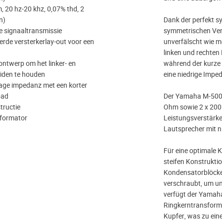
 20 hz-20 khz, 0,07% thd, 2
n)
Dank der perfekt 
e signaaltransmissie
symmetrischen Vers
rde versterkerlay-out voor een
unverfälscht wie m
linken und rechten
ontwerp om het linker- en
während der kurze 
iden te houden
eine niedrige Impe
age impedanz met een korter
pad
Der Yamaha M-5000 
tructie
Ohm sowie 2 x 200
sformator
Leistungsverstärke
Lautsprecher mit n
Für eine optimale 
steifen Konstrukti
Kondensatorblöcke 
verschraubt, um un
verfügt der Yamaha
Ringkerntransforma
Kupfer, was zu eine