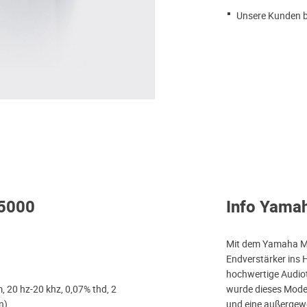
Unsere Kunden b
-5000
Info Yama
Mit dem Yamaha M-
Endverstärker ins 
hochwertige Audiot
 20 hz-20 khz, 0,07% thd, 2
wurde dieses Model
n)
und eine außergewö