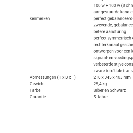
100 w + 100 w (8 ohm,
aangestuurde kanale
kenmerken
perfect gebalanceerd
zwevende, gebalancee
betere aansturing
perfect symmetrisch 
rechterkanaal gesche
ontworpen voor een l
signaal- en voedings
verbeterde stijve cons
​zware toroïdale tran
Abmessungen (H x B x T)
210 x 345 x 463 mm
Gewicht
25,4 kg
Farbe
Silber en Schwarz
Garantie
5 Jahre