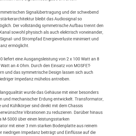
symmetrischen Signalübertragung und der schwebend
tärkerarchitektur bleibt das Audiosignal so
öglich. Der vollständig symmetrische Aufbau trennt den
 Kanal sowohl physisch als auch elektrisch voneinander,
Signal- und Strompfad Energieverluste minimiert und
danz ermöglicht.
liefert eine Ausgangsleistung von 2 x 100 Watt an 8
 Watt an 4 Ohm. Durch den Einsatz von MOSFET-
rn und das symmetrische Design lassen sich auch
iedriger Impedanz mühelos antreiben.
Klangqualität wurde das Gehäuse mit einer besonders
on und mechanischer Erdung entwickelt. Transformator,
und Kühlkörper sind direkt mit dem Chassis
erwünschte Vibrationen zu reduzieren. Darüber hinaus
 M-5000 über einen leistungsstarken
tor mit einer 3 mm starken Bodenplatte aus reinem
r niedrigen Impedanz beiträgt und Einflüsse auf die