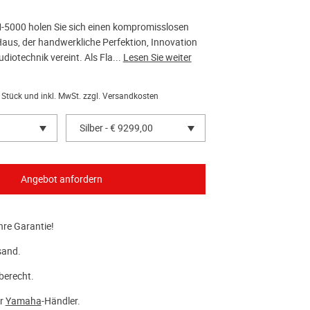
5000 holen Sie sich einen kompromisslosen
Haus, der handwerkliche Perfektion, Innovation
iotechnik vereint. Als Fla...
Lesen Sie weiter
 Stück und inkl. MwSt. zzgl.
Versandkosten
Silber - € 9299,00
hre Garantie!
sand.
berecht.
er
Yamaha
-Händler.